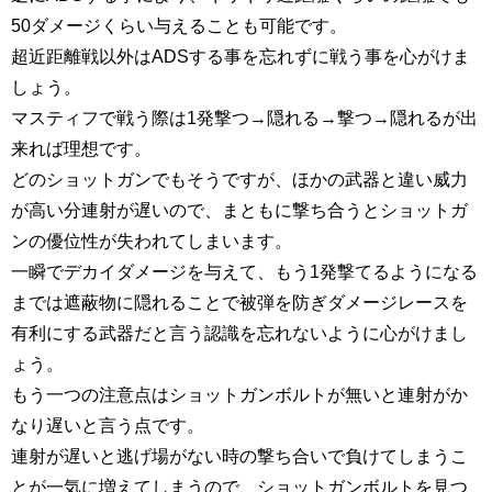
50ダメージくらい与えることも可能です。
超近距離戦以外はADSする事を忘れずに戦う事を心がけま
しょう。
マスティフで戦う際は1発撃つ→隠れる→撃つ→隠れるが出
来れば理想です。
どのショットガンでもそうですが、ほかの武器と違い威力
が高い分連射が遅いので、まともに撃ち合うとショットガ
ンの優位性が失われてしまいます。
一瞬でデカイダメージを与えて、もう1発撃てるようになる
までは遮蔽物に隠れることで被弾を防ぎダメージレースを
有利にする武器だと言う認識を忘れないように心がけまし
ょう。
もう一つの注意点はショットガンボルトが無いと連射がか
なり遅いと言う点です。
連射が遅いと逃げ場がない時の撃ち合いで負けてしまうこ
とが一気に増えてしまうので、ショットガンボルトを見つ