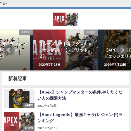
" />
APEX
未分類
】野良ランクマ
【シーズン５】キングスキャ
帯を目指す！
ニオン解説！【スプリット
【APEX LE
２】
２】
ドエッジエリ
2020年7月13日
2020年7月12日
新着記事
【Apex】ジャンプマスターの条件,やりたくな
い人の回避方法
APEX
2020年8月3日
【Apex Legends】最強キャラ(レジェンド)ラ
ンキング
未分類
2020年7月16日