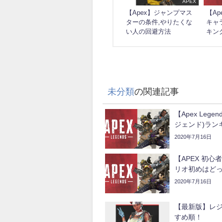
APEX
【Apex】ジャンプマス
【Ap
ターの条件,やりたくな
キャ
い人の回避方法
キン
未分類
の関連記事
【Apex Leg
ジェンド)ラン
2020年7月16日
【APEX 初
リオ初めはど
2020年7月16日
【最新版】レ
すめ順！