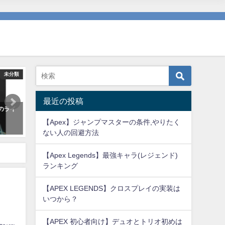
未分類
APEX
最近の投稿
めのライ
【Apex】キャラクター選択時の順
初心者がチャンピオン目指
番の決まり方、放置する理由
に①
【Apex】ジャンプマスターの条件,やりたく
2020年7月14日
2020年7月4日
ない人の回避方法
【Apex Legends】最強キャラ(レジェンド)
ランキング
【APEX LEGENDS】クロスプレイの実装は
いつから？
【APEX 初心者向け】デュオとトリオ初めは