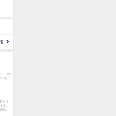
徴
すか？この
ィに関し
の長所は
れます。
迫...