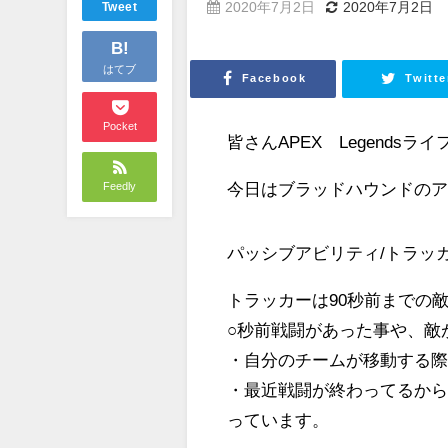
2020年7月2日
2020年7月2日
Tweet
B!
はてブ
Facebook
Twitte
Pocket
皆さんAPEX Legends
今日はブラッドハウンドの
Feedly
パッシブアビリティ/トラッ
トラッカーは90秒前までの
○秒前戦闘があった事や、敵
・自分のチームが移動する
・最近戦闘が終わってるか
っています。