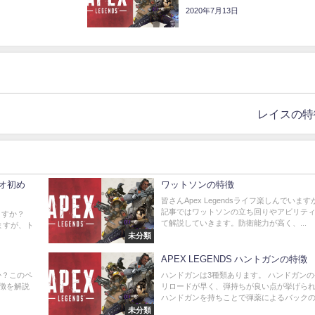
2020年7月13日
レイスの特
リオ初め
ワットソンの特徴
皆さんApex Legendsライフ楽しんでいま
記事ではワットソンの立ち回りやアビリテ
いますか？
て解説していきます。防衛能力が高く、...
ますが、ト
未分類
APEX LEGENDS ハントガンの特徴
すか？このペ
ハンドガンは3種類あります。 ハンドガン
徴を解説
リロードが早く、弾持ちが良い点が挙げら
ハンドガンを持ちことで弾薬によるバックの圧
未分類