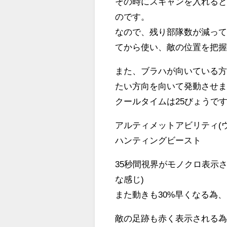
その時にスキャンを入れる
のです。
なので、残り部隊数が減っ
てから使い、敵の位置を把
また、ブラハが向いている
たい方向を向いて発動させ
クールタイムは25びょうで
アルティメットアビリティ(ウ
ハンティングビースト
35秒間視界がモノクロ表示
な感じ)
また動きも30%早くなる為
敵の足跡も赤く表示される