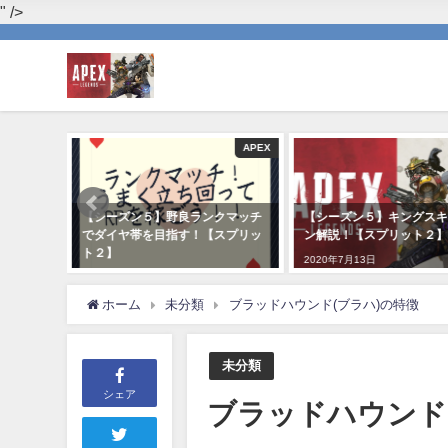
" />
未分類
APEX
指すため
【シーズン５】野良ランクマッチ
【シーズン５】キングスキ
でダイヤ帯を目指す！【スプリッ
ン解説！【スプリット２】
ト２】
2020年7月13日
2020年7月14日
ホーム
未分類
ブラッドハウンド(ブラハ)の特徴
未分類
シェア
ブラッドハウンド