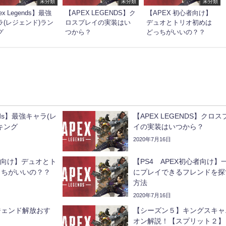
未分類
未分類
未分類
ex Legends】最強
【APEX LEGENDS】ク
【APEX 初心者向け】
ラ(レジェンド)ラン
ロスプレイの実装はい
デュオとトリオ初めは
グ
つから？
どっちがいいの？？
ends】最強キャラ(レ
【APEX LEGENDS】クロス
キング
イの実装はいつから？
2020年7月16日
心者向け】デュオとト
【PS4 APEX初心者向け】
っちがいいの？？
にプレイできるフレンドを探
方法
2020年7月16日
ジェンド解放おす
【シーズン５】キングスキャ
オン解説！【スプリット２】