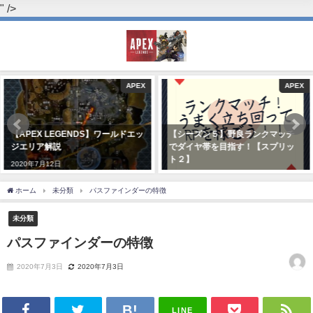
" />
APEX
APEX
【APEX LEGENDS】ワールドエッ
【シーズン５】野良ランクマッチ
ジエリア解説
でダイヤ帯を目指す！【スプリッ
ト２】
2020年7月12日
2020年7月14日
ホーム
未分類
パスファインダーの特徴
未分類
パスファインダーの特徴
2020年7月3日
2020年7月3日
LINE