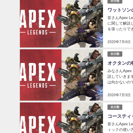
未分類
ワットソン
皆さんApex
に関して解説
を張ったりで
せるキャラクタ
2020年7月4日
未分類
オクタンの
みなさんApe
説していきま
は向かないの
が出来るので味
2020年7月3日
未分類
コースティ
皆さんApex
ィックの使い