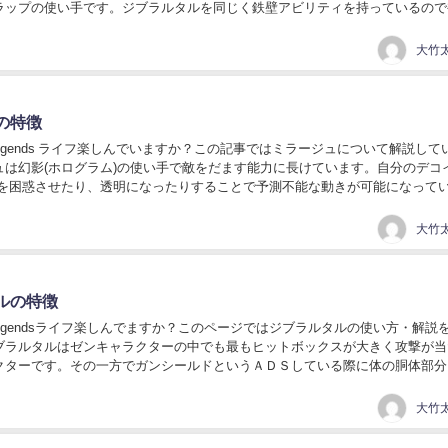
ラップの使い手です。ジブラルタルを同じく鉄壁アビリティを持っているので
カットされます。しかし全キャラクタ...
大竹太
の特徴
 Legends ライフ楽しんでいますか？この記事ではミラージュについて解説して
ュは幻影(ホログラム)の使い手で敵をだます能力に長けています。自分のデコイ
敵を困惑させたり、透明になったりすることで予測不能な動きが可能になって
アビリティ/神出鬼没 リスポー...
大竹太
ルの特徴
 Legendsライフ楽しんでますか？このページではジブラルタルの使い方・解説
ブラルタルはゼンキャラクターの中でも最もヒットボックスが大きく攻撃が当
クターです。その一方でガンシールドというＡＤＳしている際に体の胴体部分
力を持っており、全レジェンド１の耐久...
大竹太