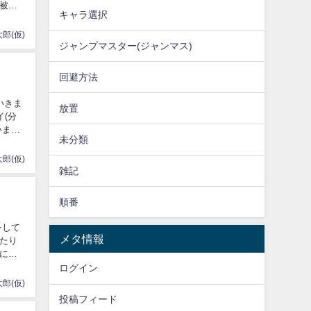
被ダ
キャラ選択
郎(仮)
ジャンプマスター(ジャンマス)
回避方法
いきま
放置
(分
いま
未分類
郎(仮)
雑記
順番
をして
メタ情報
たり
にシ
ログイン
郎(仮)
投稿フィード