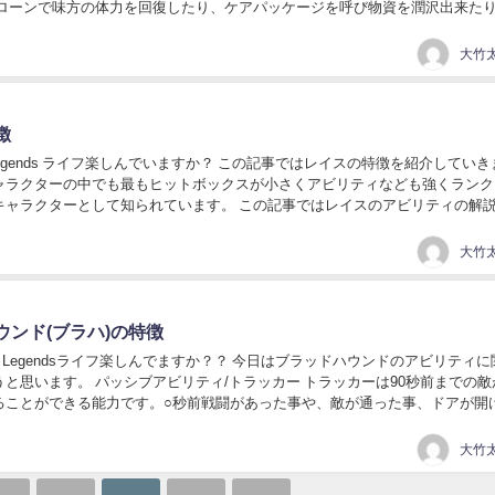
ドローンで味方の体力を回復したり、ケアパッケージを呼び物資を潤沢出来た
たくさん持っています。しかしその一...
大竹太
徴
 Legends ライフ楽しんでいますか？ この記事ではレイスの特徴を紹介してい
ャラクターの中でも最もヒットボックスが小さくアビリティなども強くランク
キャラクターとして知られています。 この記事ではレイスのアビリティの解
していきます。 レイスは壊滅...
大竹太
ウンド(ブラハ)の特徴
 Legendsライフ楽しんでますか？？ 今日はブラッドハウンドのアビリティ
と思います。 パッシブアビリティ/トラッカー トラッカーは90秒前までの敵
ることができる能力です。○秒前戦闘があった事や、敵が通った事、ドアが開
かります。・自分のチームが移...
大竹太