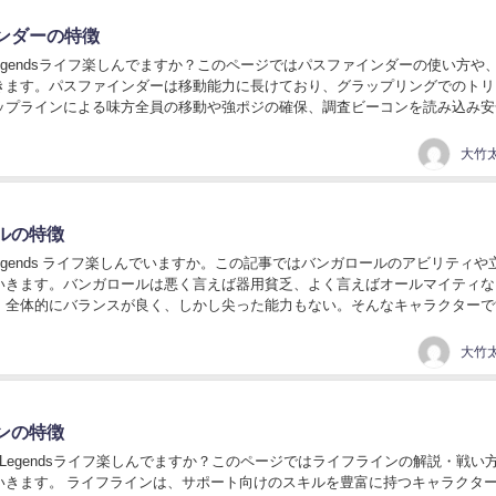
ンダーの特徴
 Legendsライフ楽しんでますか？このページではパスファインダーの使い方や
きます。パスファインダーは移動能力に長けており、グラップリングでのトリ
ップラインによる味方全員の移動や強ポジの確保、調査ビーコンを読み込み安
することが出来ます。チーム全体の安定...
大竹太
ルの特徴
 Legends ライフ楽しんでいますか。この記事ではバンガロールのアビリティや
いきます。バンガロールは悪く言えば器用貧乏、よく言えばオールマイティな
。全体的にバランスが良く、しかし尖った能力もない。そんなキャラクターで
く初心者にもおすすめなキャラクター...
大竹太
ンの特徴
x Legendsライフ楽しんでますか？このページではライフラインの解説・戦い
いきます。 ライフラインは、サポート向けのスキルを豊富に持つキャラクタ