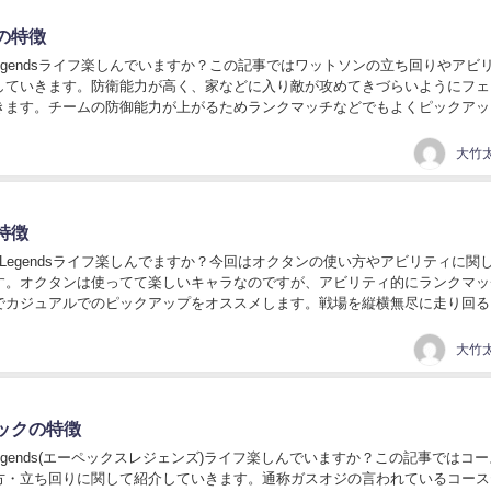
の特徴
 Legendsライフ楽しんでいますか？この記事ではワットソンの立ち回りやアビ
していきます。防衛能力が高く、家などに入り敵が攻めてきづらいようにフェ
きます。チームの防御能力が上がるためランクマッチなどでもよくピックアッ
ーですね。逃げアビリティが無いので先...
大竹太
特徴
x Legendsライフ楽しんでますか？今回はオクタンの使い方やアビリティに関
す。オクタンは使ってて楽しいキャラなのですが、アビリティ的にランクマッ
でカジュアルでのピックアップをオススメします。戦場を縦横無尽に走り回る
方のカバーや敵の裏を取るような立ち回...
大竹太
ックの特徴
 Legends(エーペックスレジェンズ)ライフ楽しんでいますか？この記事ではコ
方・立ち回りに関して紹介していきます。通称ガスオジの言われているコース