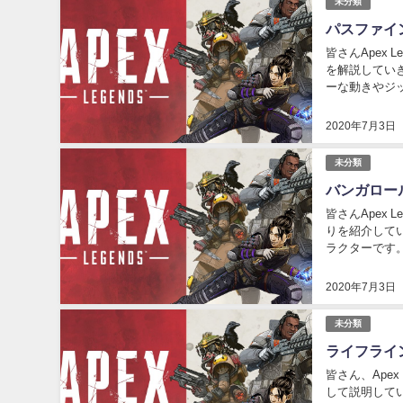
未分類
パスファイ
皆さんApex
を解説してい
ーな動きやジ
帯を早めに把握
2020年7月3日
未分類
バンガロー
皆さんApex
りを紹介して
ラクターです
非常に使いやす
2020年7月3日
未分類
ライフライ
皆さん、Ape
して説明して