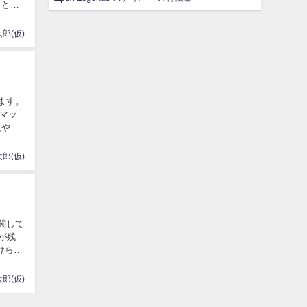
りと頼
郎(仮)
きます。
マッ
説や使
郎(仮)
に関して
が残
けられ
郎(仮)