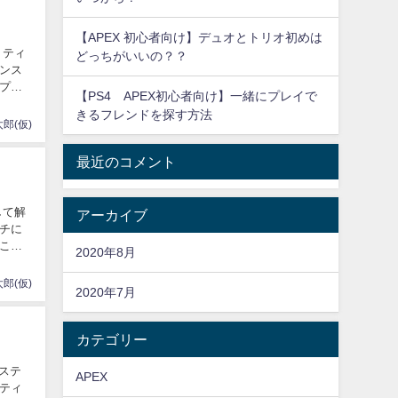
【APEX 初心者向け】デュオとトリオ初めは
リティ
どっちがいいの？？
ンス
プさ
【PS4 APEX初心者向け】一緒にプレイで
きるフレンドを探す方法
郎(仮)
最近のコメント
して解
アーカイブ
チに
こと
2020年8月
郎(仮)
2020年7月
カテゴリー
ーステ
APEX
ティ