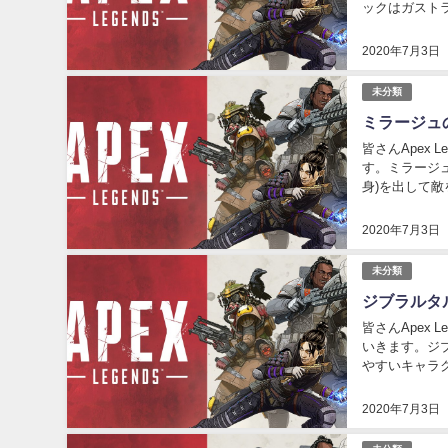
ックはガスト
メージが15％
2020年7月3日
未分類
ミラージュ
皆さんApex
す。ミラージ
身)を出して
す。 パッシブ
2020年7月3日
未分類
ジブラルタ
皆さんApex
いきます。ジ
やすいキャラ
ールドを張る能
2020年7月3日