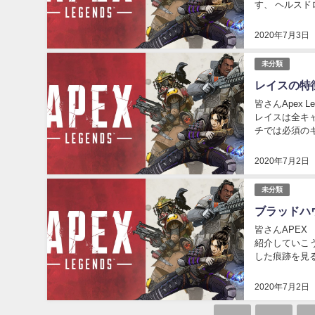
す、 ヘルス
もしいスキルを
2020年7月3日
未分類
レイスの特
皆さんApex
レイスは全キ
チでは必須の
い方などを紹介
2020年7月2日
未分類
ブラッドハ
皆さんAPEX
紹介していこう
した痕跡を見
たことなどが分
2020年7月2日