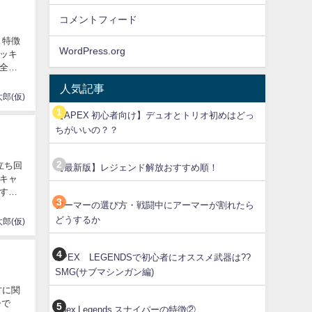
コメントフィード
、特徴
WordPress.org
ッキ
全地
人気記事
郎(仮)
【APEX 初心者向け】デュオとトリオ初めはどっ
ちがいいの？？
立ち回
【最新版】レジェンド解放おすすめ順！
キャ
す。
アーマーの選び方・戦闘中にアーマーが割れたら
どうするか
郎(仮)
APEX LEGENDSで初心者にオススメ武器は??
SMG(サブマシンガン編)
方に関
ーで
Apex Legends スナイパーの特徴②