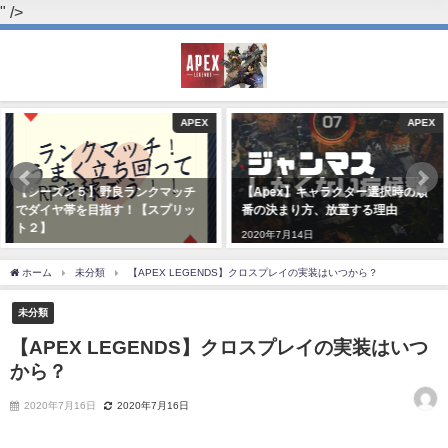
" />
APEX
APEX
【シーズン５】野良ランクマッチ
【Apex】キャラクター選択時の順
でダイヤ帯を目指す！【スプリッ
番の決まり方、放置する理由
ト２】
2020年7月14日
2020年7月14日
ホーム
未分類
【APEX LEGENDS】クロスプレイの実装はいつから？
未分類
【APEX LEGENDS】クロスプレイの実装はいつ
から？
2020年7月16日
2020年7月16日