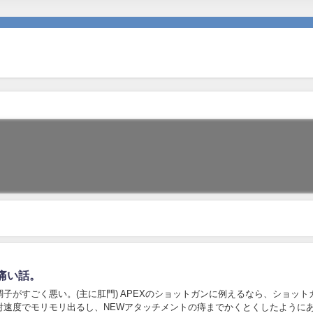
痛い話。
子がすごく悪い。(主に肛門) APEXのショットガンに例えるなら、ショット
射速度でモリモリ出るし、NEWアタッチメントの痔までかくとくしたように