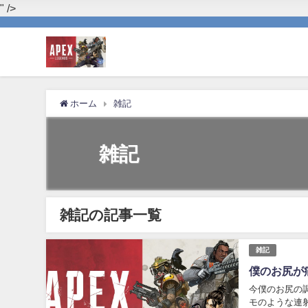
" />
ホーム
雑記
雑記
雑記の記事一覧
雑記
僕のお尻が
今僕のお尻の調
モのような連