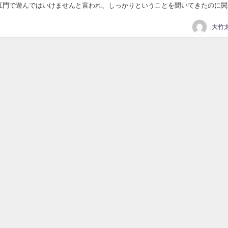
肛門で遊んではいけませんと言われ、しっかりということを聞いてきたのに関
痔が出来てしまった。 ショットガンボ...
大竹太